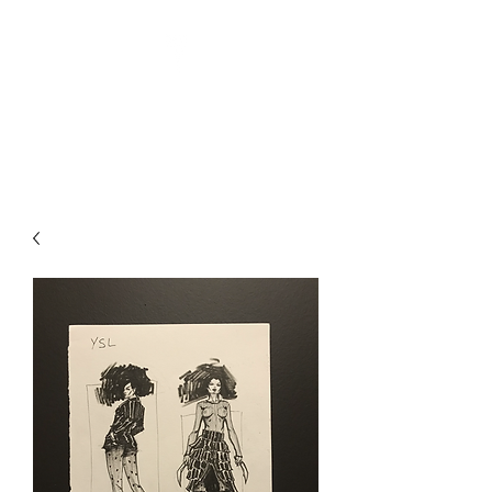
Pin-Up Artist | Comic Book
Creator