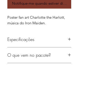
Notifique-me quando estiver disponível
Poster fan art Charlotte the Harlott,
música do Iron Maiden.
Especificações
Impresso, sem moldura.
O que vem no pacote?
Papel Couché fosco 220g
Tamanho: 42 x 29 cm
Cada poster é autografado com uma
Envio
dedicatória. Sua cópia será única!
Entrega para todo território nacional.
BRÄO