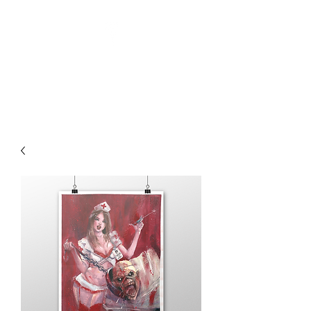
Pin-Up Artist | Comic Book
Creator