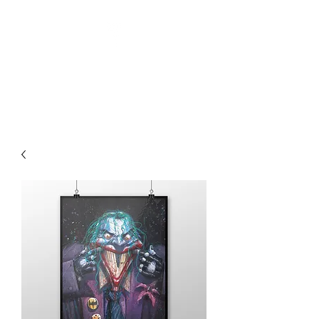
Pin-Up Artist | Comic Book
Creator