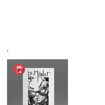
Pin-Up Artist | Comic Book
Creator