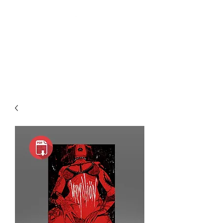
Pin-Up Artist | Comic Book
Creator