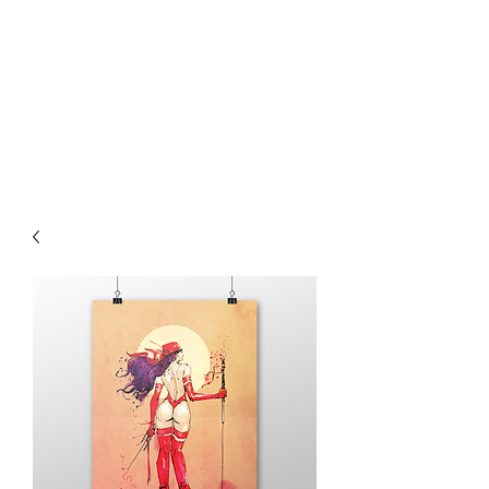
Pin-Up Artist | Comic Book
Creator