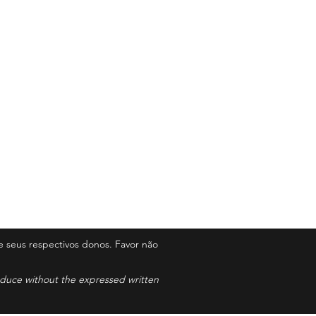
 seus respectivos donos. Favor não
roduce without the expressed written