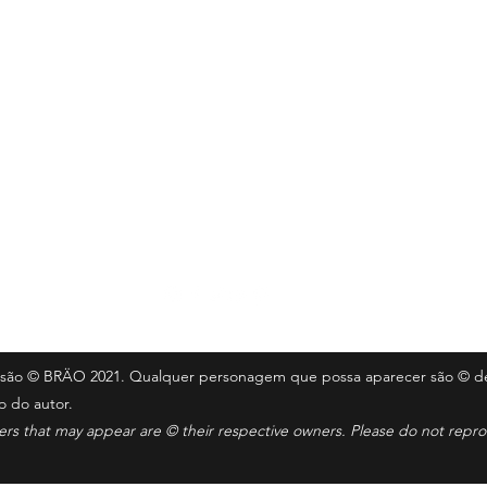
Seguir
ail.com
te são © BRÄO 2021. Qualquer personagem que possa aparecer são © de
o do autor.
ters that may appear are © their respective owners. Please do not rep