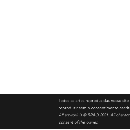
BRÄO
Contato
iambrao@gm
Todos as artes reproduzidas nesse si
reproduzir sem o consentimento escrit
All artwork is © BRÄO 2021. All charac
consent of the owner.