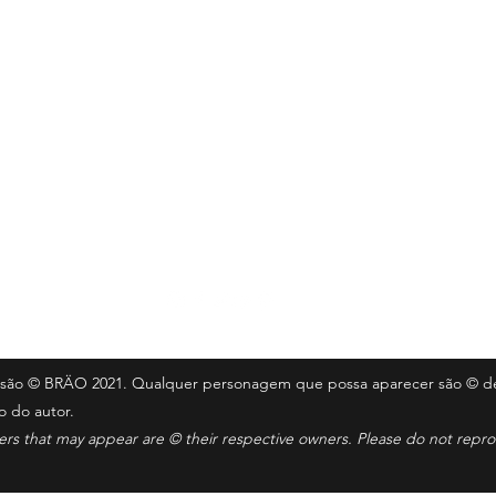
Seguir
ail.com
te são © BRÄO 2021. Qualquer personagem que possa aparecer são © de
o do autor.
ters that may appear are © their respective owners. Please do not rep