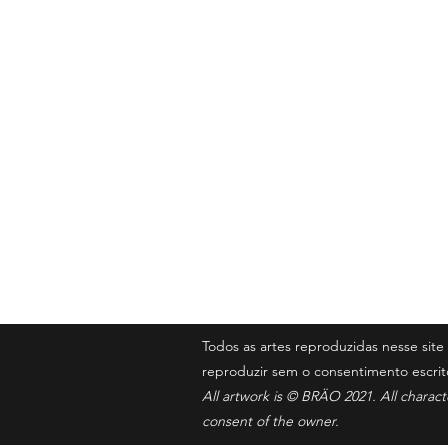
BRÄO
Contato
iambrao@gm
Todos as artes reproduzidas nesse si
reproduzir sem o consentimento escrit
All artwork is © BRÄO 2021. All charac
consent of the owner.