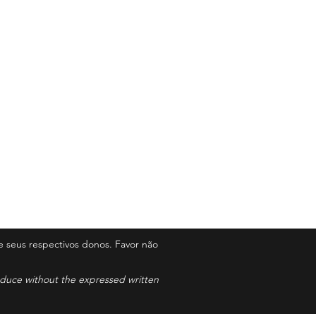
 seus respectivos donos. Favor não
roduce without the expressed written