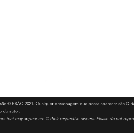
Seguir
ail.com
te são © BRÄO 2021. Qualquer personagem que possa aparecer são © de
o do autor.
ters that may appear are © their respective owners. Please do not rep