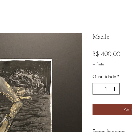
Maëlle
Preç
R$ 400,00
+ Frete
Quantidade
*
Adic
Especificações