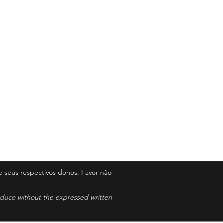
 seus respectivos donos. Favor não
roduce without the expressed written