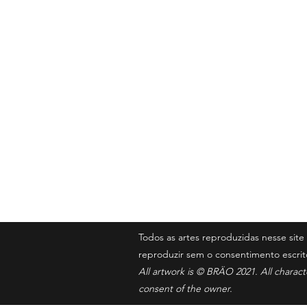
BRÄO
Contato
iambrao@gm
Todos as artes reproduzidas nesse si
reproduzir sem o consentimento escrit
All artwork is © BRÄO 2021. All charac
consent of the owner.