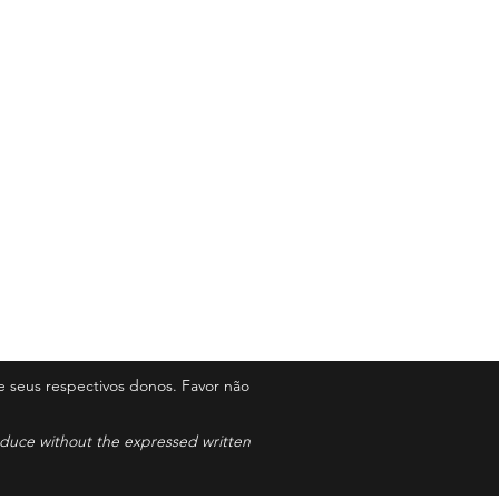
 seus respectivos donos. Favor não
roduce without the expressed written