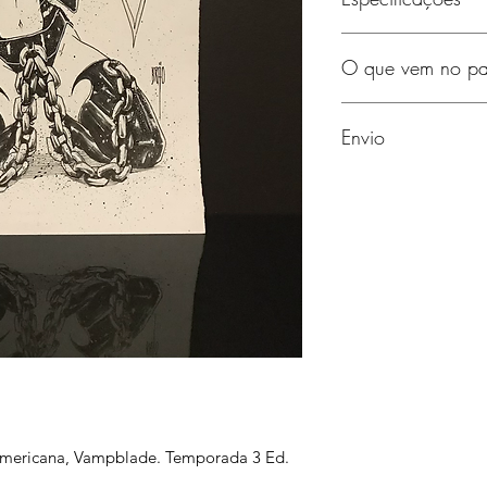
Arte original, sem m
O que vem no pa
Papel Canson 180g
Tamanho: 29,5 x 21
A arte é protegida 
Envio
Se desejar, uma ded
verso da arte.
Entrega para todo te
a americana, Vampblade. Temporada 3 Ed.