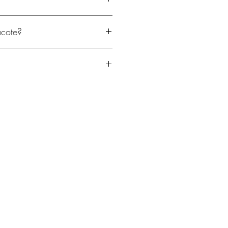
oldura. Acid free.
cote?
 cm
com papel Horlle.
icatória pode ser adicionada no
rritório nacional.