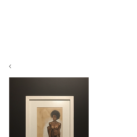
Pin-Up Artist | Comic Book
Creator