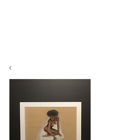
Pin-Up Artist | Comic Book
Creator